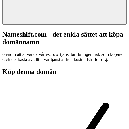
Nameshift.com - det enkla sättet att köpa
domännamn
Genom att använda vår escrow-tjänst tar du ingen risk som köpare.
Och det bästa av allt – vår tjänst är helt kostnadsfri för dig.
Köp denna domän