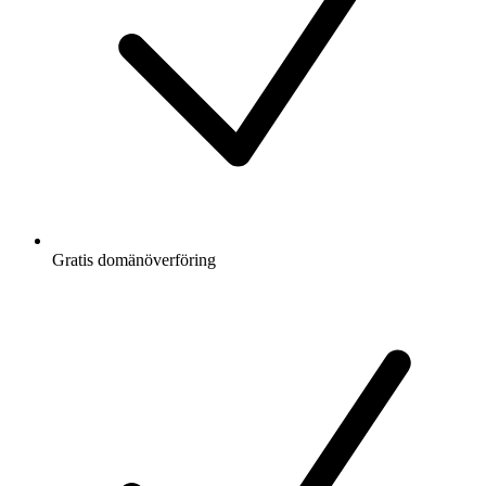
Gratis
domänöverföring