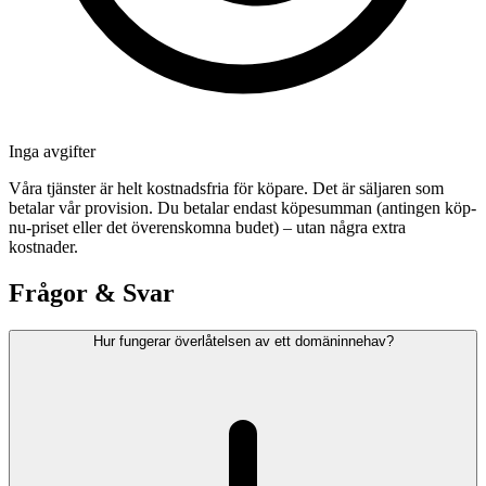
Inga avgifter
Våra tjänster är helt kostnadsfria för köpare. Det är säljaren som
betalar vår provision. Du betalar endast köpesumman (antingen köp-
nu-priset eller det överenskomna budet) – utan några extra
kostnader.
Frågor & Svar
Hur fungerar överlåtelsen av ett domäninnehav?