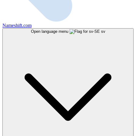
Nameshift.com
Open language menu
sv