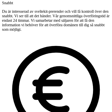
Snabbt
Du är intresserad av sveltekit-prerender och vill få kontroll över den
snabbt. Vi ser till att det händer. Vår genomsnittliga överföringstid är
endast 24 timmar. Vi samarbetar med säljaren för att få den
information vi behöver för att överföra domänen till dig så snabbt
som möjligt.