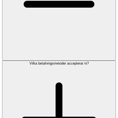
Vilka betalningsmetoder accepterar ni?